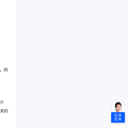
。同
介
关的
在线
咨询