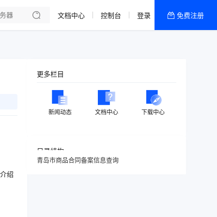
文档中心
控制台
登录
免费注册
全部产品
新闻资讯
帮助文档
更多栏目
热销推荐
美国高防2区[推荐]
新闻动态
文档中心
下载中心
防御CDN
香港
目录结构
青岛市商品合同备案信息查询
美国T级防御
介绍
香港CN2 GIA 2区
特惠宝塔主机