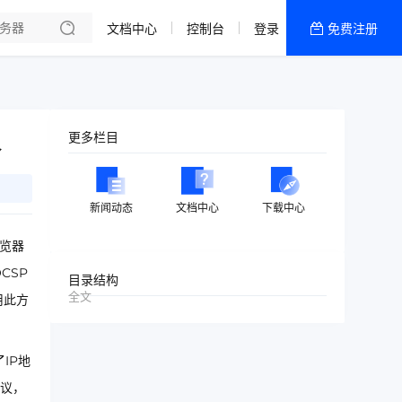
文档中心
控制台
登录
免费注册
全部产品
新闻资讯
帮助文档
议
更多栏目
热销推荐
美国高防2区[推荐]
新闻动态
文档中心
下载中心
防御CDN
览器
香港
CSP
目录结构
全文
用此方
美国T级防御
香港CN2 GIA 2区
IP地
特惠宝塔主机
协议，