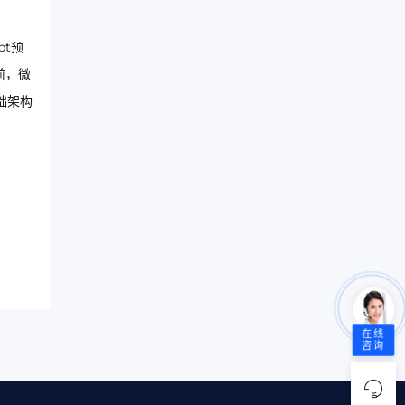
pt预
前，微
础架构
在线
咨询