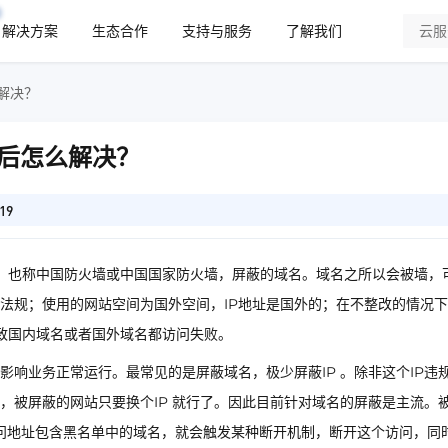
解决方案
生态合作
支持与服务
了解我们
解决？
后怎么解决？
19
GFW) 】也称中国防火墙或中国国家防火墙，屏蔽的域名。域名之所以会被墙，
法规；使用的网站空间为国外空间，IP地址是国外的；在不整改的情况
致国内域名或者国外域名都访问失败。
响业务正常运行。最常见的是屏蔽域名，极少屏蔽IP 。除非这个IP违
站，被屏蔽的网站只要换个IP 就行了。因此目前针对域名的屏蔽是主流。被
访问地址包含黑名单中的域名，就会触发某种断开机制，断开这个访问，同