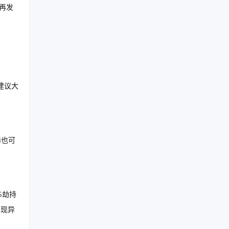
再发
建议大
器也可
S劫持
出现异