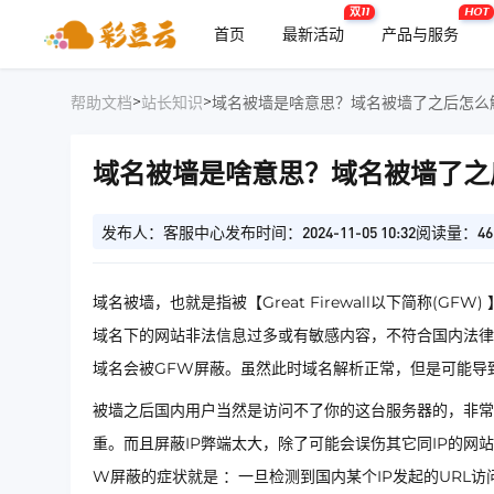
双11
HOT
首页
最新活动
产品与服务
>
>
帮助文档
站长知识
域名被墙是啥意思？域名被墙了之后怎么
域名被墙是啥意思？域名被墙了之
发布人：客服中心
发布时间：2024-11-05 10:32
阅读量：46
域名被墙，也就是指被【Great Firewall以下简称(
域名下的网站非法信息过多或有敏感内容，不符合国内法律
域名会被GFW屏蔽。虽然此时域名解析正常，但是可能导
被墙之后国内用户当然是访问不了你的这台服务器的，非常影
重。而且屏蔽IP弊端太大，除了可能会误伤其它同IP的网
W屏蔽的症状就是 ：一旦检测到国内某个IP发起的URL