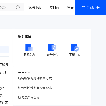
文档中心
控制台
登录
免费注册
全部产品
新闻资讯
帮助文档
更多栏目
热销推荐
美国高防2区[推荐]
新闻动态
文档中心
下载中心
防御CDN
可能是
香港
下，则
目录结构
域名被墙的几种表象方式
美国T级防御
如何判断域名有没有被墙
规严
香港CN2 GIA 2区
GF
域名墙后怎么办
特惠宝塔主机
时在之