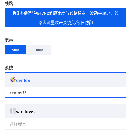
线路
香港均衡型单向CN2兼顾速度与线路稳定，波动会较少，线
路大流量攻击会绕美/绕日防御
宽带
50M
100M
系统
centos
centos76
windows
选择版本